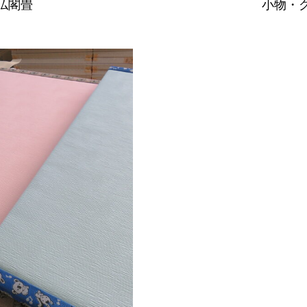
仏閣畳
小物・